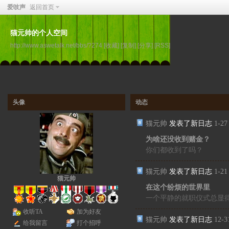
爱吱声
返回首页
猫元帅的个人空间
http://www.aswetalk.net/bbs/?274
[收藏]
[复制]
[分享]
[RSS]
头像
动态
猫元帅
发表了新日志
1-27
为啥还没收到赌金？
你们都收到了吗？
猫元帅
发表了新日志
1-21
猫元帅
在这个纷烦的世界里
一个平静的就职仪式总显
收听TA
加为好友
猫元帅
发表了新日志
12-3
给我留言
打个招呼