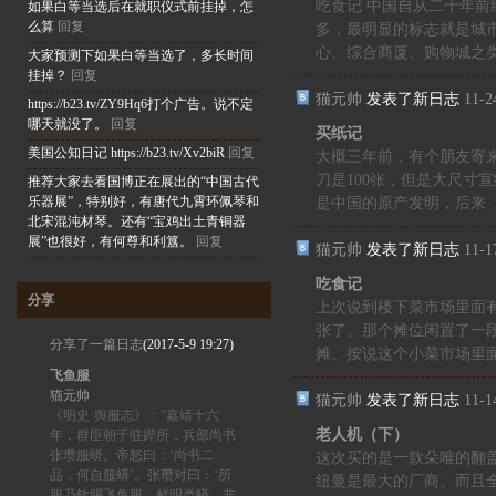
吃食记 中国自从二十年
如果白等当选后在就职仪式前挂掉，怎
么算
回复
多，最明显的标志就是城
心、综合商厦、购物城之类的
大家预测下如果白等当选了，多长时间
挂掉？
回复
猫元帅
发表了新日志
11-2
https://b23.tv/ZY9Hq6打个广告。说不定
哪天就没了。
回复
买纸记
美国公知日记 https://b23.tv/Xv2biR
回复
大概三年前，有个朋友寄来
刀是100张，但是大尺寸宣
推荐大家去看国博正在展出的“中国古代
乐器展”，特别好，有唐代九霄环佩琴和
是中国的原产发明，后来 ..
北宋混沌材琴。还有“宝鸡出土青铜器
展”也很好，有何尊和利簋。
回复
猫元帅
发表了新日志
11-1
吃食记
分享
上次说到楼下菜市场里面有
张了。那个摊位闲置了一
分享了一篇日志
(2017-5-9 19:27)
摊。按说这个小菜市场里面已
飞鱼服
猫元帅
猫元帅
发表了新日志
11-1
《明史·舆服志》：“嘉靖十六
老人机（下）
年，群臣朝于驻跸所，兵部尚书
张瓒服蟒。帝怒曰：‘尚书二
这次买的是一款朵唯的翻
品，何自服蟒’。张瓒对曰：‘所
纽曼是最大的厂商。而且
服乃钦赐飞鱼服，鲜明类蟒，非