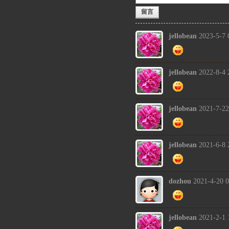
留言
jellobean
2023-5-7 
jellobean
2022-8-4 
jellobean
2021-7-22
jellobean
2021-6-8 
dozhou
2021-4-20 0
jellobean
2021-2-1 