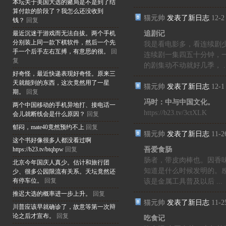
本坛关于美国大选的赌局是不是到了结
算付款的阶段了？我怎么还没收到
猫元帅
发表了新日志
12-2
钱？
回复
追剧记
最近沉迷于游戏而无法自拔。两个手机
分别装上同一款下棋软件，然后一个先
我是看电影多，看连续剧
手一个后手左右互搏，有意思的很。
回
连续剧一集四五十分钟，
复
的剧集动不动就好几季， ..
好奇怪，最近快递表现好奇怪。原来三
天就能到的东西，这次竟然用了一星
猫元帅
发表了新日志
12-1
期。
回复
冯时：中与中国文化。
两个中国移动的手机异地打、接电话一
https://b23.tv/3ctXLK
会儿就断线会是什么原因？
回复
郁闷，mate40竟然预约不上
回复
猫元帅
发表了新日志
11-2
这个书好像很多人都没看过啊
吾爱食肠
https://b23.tv/btqhpw
回复
肠者，带皮肉棒也。因香味
北京今年国庆人真少。估计和旅行团
知道是什么时候发明的。
少、很多公园限流有关系。天坛竟然还
有停车位。
回复
该是金属工具普及以后 ...
推迟大选的概率进一步上升。
回复
猫元帅
发表了新日志
11-2
川普应该早就确诊了，故意等第一次辩
论之后才宣布。
回复
吃食记