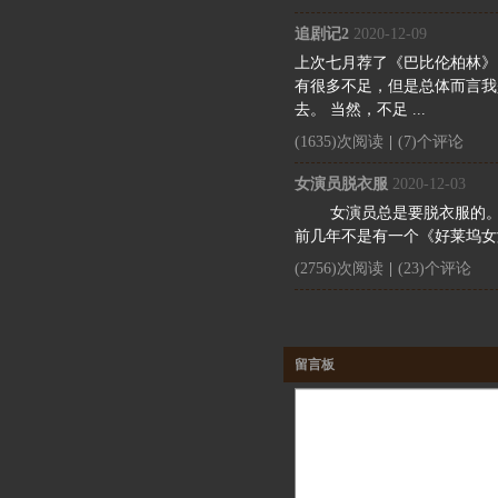
追剧记2
2020-12-09
上次七月荐了《巴比伦柏林》
有很多不足，但是总体而言我
去。 当然，不足 ...
(1635)次阅读
|
(7)个评论
女演员脱衣服
2020-12-03
女演员总是要脱衣服的。早
前几年不是有一个《好莱坞女演
(2756)次阅读
|
(23)个评论
留言板
你需要登