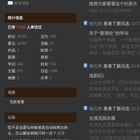
发送消息
推荐大家看看这个纪录片
https://b23.tv/EKPpRM
统计信息
猫元帅
发表了新日志
12-1
已有
38408
人来访过
关于“新清史”的争论
积分:
44795
活力:
528
先放两个视频。一个是赞同
爱元:
28563
贡献:
25
清史”的汪荣祖。我是支
作品:
1
吱票:
9
很好，但就是在“新清史”上面
股票:
--
捐资:
--
学识:
164
好友:
254
猫元帅
发表了新日志
12-9
主题:
635
日志:
1199
追剧记2
相册:
2
分享:
1
上次七月荐了《巴比伦柏
然还有很多不足，但是总
相册
还能看下去。 当然，不足 .
无权查看
猫元帅
发表了新日志
12-3
记录
女演员脱衣服
女演员总是要脱衣服的。
哎不是说爱坛转账都是自动转两次的
前几年不是有一个《好莱
么，怎么赌金就能只转一次？
回复
700多个好莱坞女演员的露 .