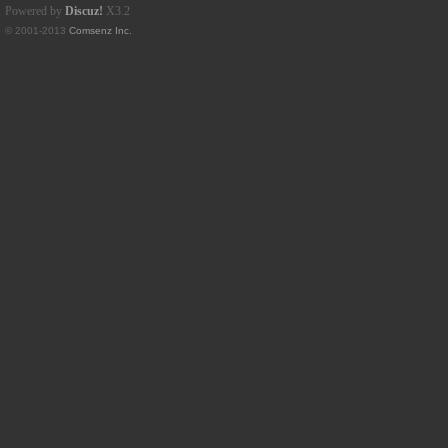
Powered by
Discuz!
X3.2
© 2001-2013
Comsenz Inc.