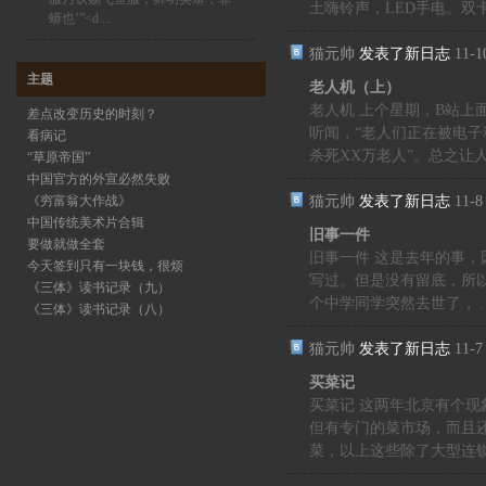
土嗨铃声，LED手电。双卡 .
蟒也’”<d ...
猫元帅
发表了新日志
11-1
主题
老人机（上）
老人机 上个星期，B站上
差点改变历史的时刻？
听闻，“老人们正在被电子
看病记
杀死XX万老人”。总之让人 .
“草原帝国”
中国官方的外宣必然失败
猫元帅
发表了新日志
11-8
《穷富翁大作战》
中国传统美术片合辑
旧事一件
要做就做全套
旧事一件 这是去年的事
今天签到只有一块钱，很烦
写过。但是没有留底，所
《三体》读书记录（九）
个中学同学突然去世了， ..
《三体》读书记录（八）
猫元帅
发表了新日志
11-7
买菜记
买菜记 这两年北京有个
但有专门的菜市场，而且
菜，以上这些除了大型连锁超