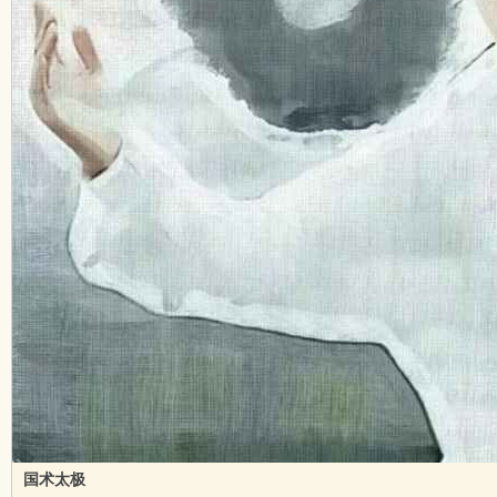
吱
声
国术太极