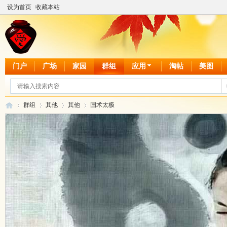
设为首页
收藏本站
门户
广场
家园
群组
应用
淘帖
美图
群组
其他
其他
国术太极
爱
›
›
›
›