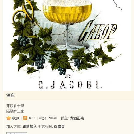
吱
声
酒庄
开坛香十里
隔壁醉三家
收藏
|
RSS
|
积分: 20140
|
群主:
煮酒正熟
加入方式:
邀请加入
浏览权限:
仅成员