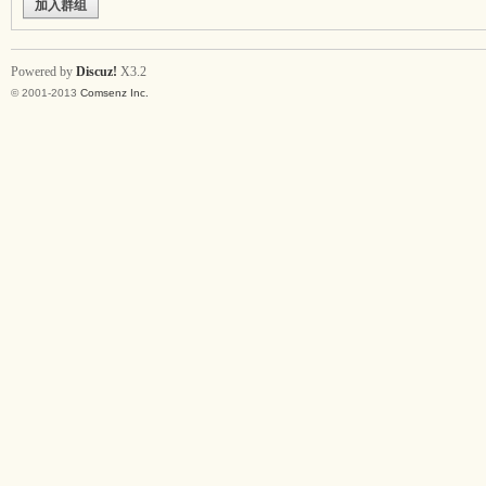
加入群组
Powered by
Discuz!
X3.2
© 2001-2013
Comsenz Inc.