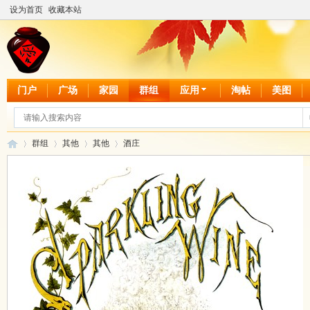
设为首页
收藏本站
门户
广场
家园
群组
应用
淘帖
美图
群组
其他
其他
酒庄
爱
›
›
›
›