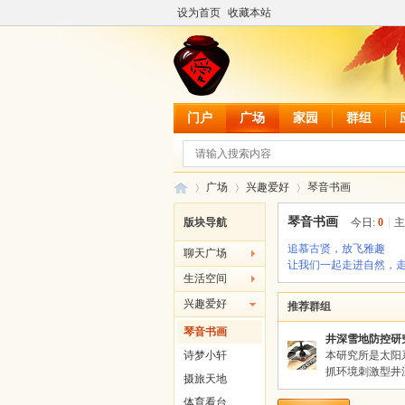
设为首页
收藏本站
门户
广场
家园
群组
广场
兴趣爱好
琴音书画
琴音书画
版块导航
今日:
0
|
主
追慕古贤，放飞雅趣
聊天广场
爱
»
›
让我们一起走进自然，
›
生活空间
兴趣爱好
推荐群组
琴音书画
井深雪地防控研
诗梦小轩
本研究所是太阳
抓环境刺激型井深
摄旅天地
体育看台