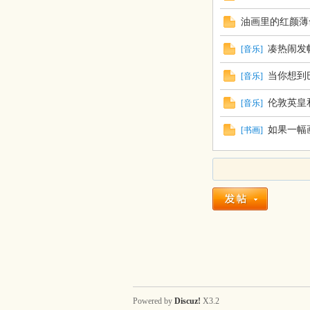
油画里的红颜薄
凑热闹发帖
[
音乐
]
当你想到
[
音乐
]
伦敦英皇
[
音乐
]
如果一幅
[
书画
]
Powered by
Discuz!
X3.2