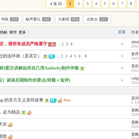
返 回
1
2
3
4
5
6
7
8
书画
253
献声爱坛
141
大家唱
654
点歌台
117
新窗
热帖
精华
更多
作者
admi
定，请所有成员严格遵守
...
2
3
4
2011
黄序
过的连环画（及其它）
...
2
3
4
5
6
..
8
2022
茉莉
材]图文讲解如何自己用Audacity制作伴奏
2012
cadg
贴］谈谈后期制作的要点(转载＋短评)
2012
孟词
Long 的东方主义圣经故事
New
5 天
晨枫
，必为精品
2026
晨枫
天长
2026
晨枫
情歌
2026