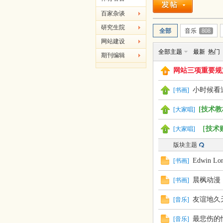
百家杂谈
吱
研究生院
全部
音乐
808
网站建设
全部主题
最新
热门
期刊编辑
网站三项重要规
小时候看
[
书画
]
[技术教
[
大家唱
]
声
［技术
[
大家唱
]
版块主题
Edwin 
[
书画
]
晨枫动漫
[
书画
]
友谊地久
[
音乐
]
最悲伤的
[
音乐
]