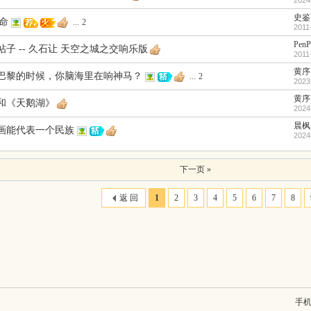
2024
史鉴
命
...
2
2011
PenP
子 -- 久石让 天空之城之交响乐版
2011
黄序
巴黎的时候，你脑海里在响神马？
...
2
2023
黄序
和《天鹅湖》
2024
晨枫
画能代表一个民族
2024
下一页 »
返 回
1
2
3
4
5
6
7
8
手