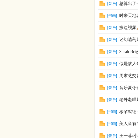
总算出了
[
音乐
]
时来天地
[
书画
]
擦边视频
[
音乐
]
迷幻嗑药
[
音乐
]
Sarah 
[
音乐
]
似是故人
[
音乐
]
周末芝交
[
音乐
]
音乐夏令
[
音乐
]
老外老唱
[
音乐
]
穆罕默德
[
书画
]
美人鱼有
[
书画
]
王一菲/
[
音乐
]