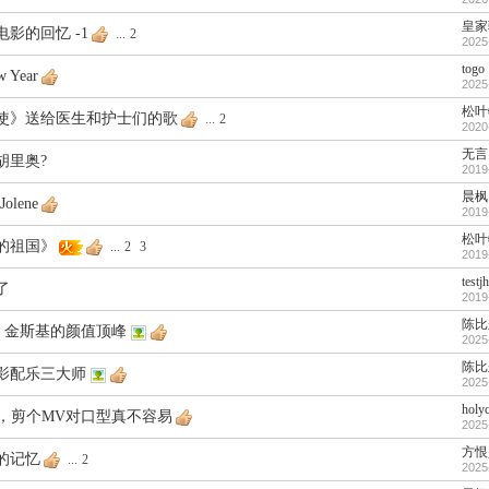
皇家
影的回忆 -1
...
2
2025
togo
w Year
2025
松叶
使》送给医生和护士们的歌
...
2
2020
无言
胡里奥?
2019
晨枫
olene
2019
松叶
的祖国》
...
2
3
2019
testj
了
2019
陈比
· 金斯基的颜值顶峰
2025
陈比
影配乐三大师
2025
holy
代，剪个MV对口型真不容易
2025
方恨
的记忆
...
2
2025