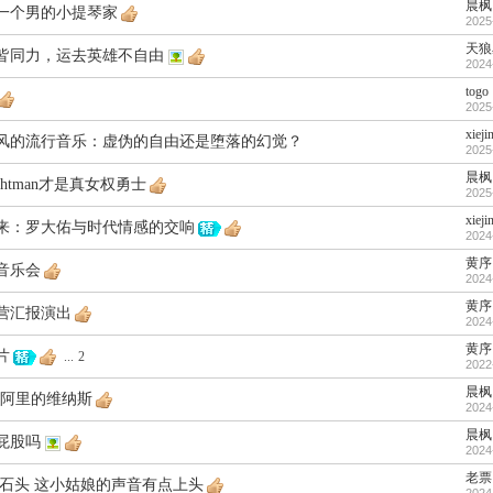
晨枫
一个男的小提琴家
2025
天狼
皆同力，运去英雄不自由
2024
togo
2025
xieji
风的流行音乐：虚伪的自由还是堕落的幻觉？
2025
晨枫
Brightman才是真女权勇士
2025
xieji
来：罗大佑与时代情感的交响
2024
黄序
音乐会
2024
黄序
营汇报演出
2024
黄序
片
...
2
2022
晨枫
·阿里的维纳斯
2024
晨枫
屁股吗
2024
老票
小石头 这小姑娘的声音有点上头