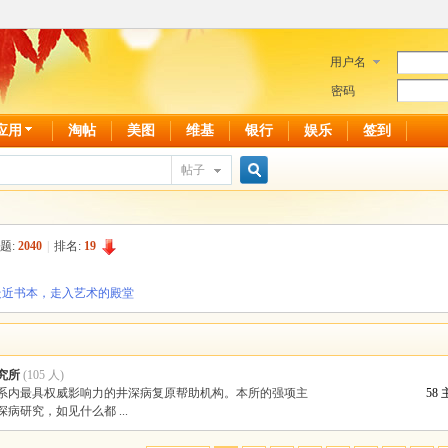
用户名
密码
应用
淘帖
美图
维基
银行
娱乐
签到
帖子
搜
题:
2040
|
排名:
19
索
走近书本，走入艺术的殿堂
究所
(105 人)
系内最具权威影响力的井深病复原帮助机构。本所的强项主
58
病研究，如见什么都 ...