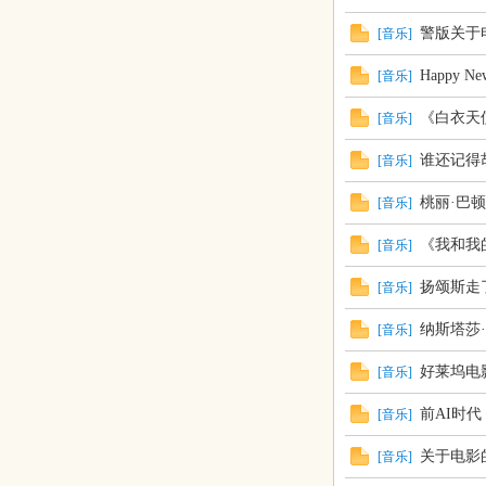
警版关于电
[
音乐
]
Happy Ne
[
音乐
]
《白衣天
[
音乐
]
谁还记得
[
音乐
]
桃丽·巴顿J
[
音乐
]
《我和我
[
音乐
]
扬颂斯走
[
音乐
]
纳斯塔莎
[
音乐
]
好莱坞电
[
音乐
]
前AI时
[
音乐
]
关于电影
[
音乐
]