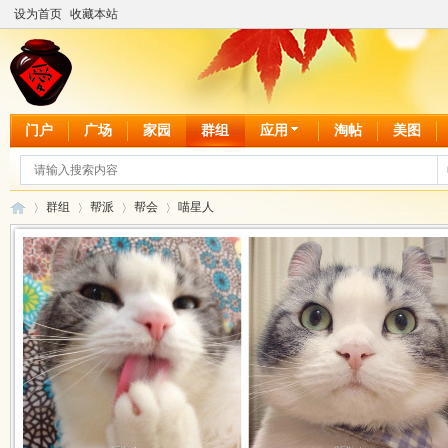
设为首页
收藏本站
门户
广场
家园
群组
应用
淘帖
美图
群组
帮派
帮会
喵星人
爱
›
›
›
›