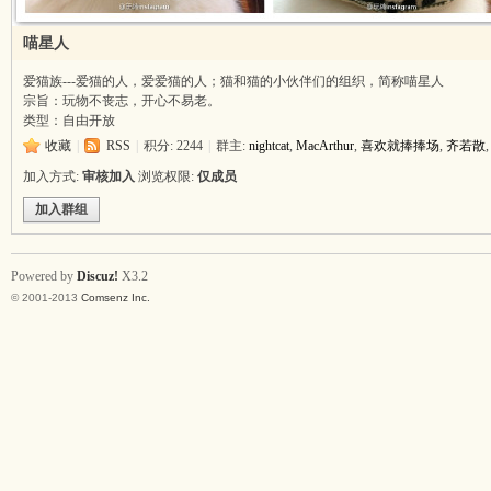
喵星人
爱猫族---爱猫的人，爱爱猫的人；猫和猫的小伙伴们的组织，简称喵星人
宗旨：玩物不丧志，开心不易老。
类型：自由开放
收藏
|
RSS
|
积分: 2244
|
群主:
nightcat
,
MacArthur
,
喜欢就捧捧场
,
齐若散
加入方式:
审核加入
浏览权限:
仅成员
加入群组
Powered by
Discuz!
X3.2
© 2001-2013
Comsenz Inc.