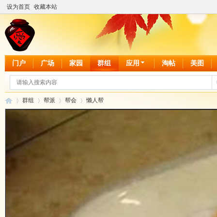
设为首页
收藏本站
门户
广场
家园
群组
应用
淘帖
美图
群组
帮派
帮会
懒人帮
爱
›
›
›
›