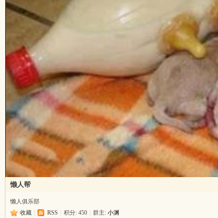
吱
声
懒人帮
懒人俱乐部
收藏
|
RSS
|
积分: 450
|
群主:
小渊