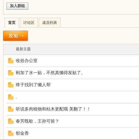
加入群组
首页
讨论区
成员列表
最新主题
收拾办公室
刚加了水一贴，不然真懒得发贴了。
终于找到了懒人帮
.
听说多肉植物和枯木更配哦 美翻了！！
春芳既歇，王孙可留？
郁金香