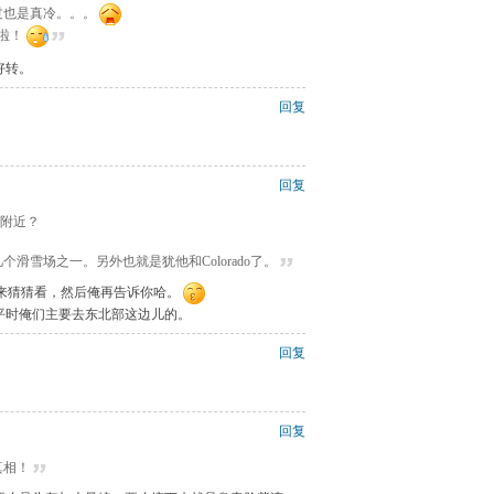
不过也是真冷。。。
啦！
好转。
回复
回复
f附近？
的几个滑雪场之一。另外也就是犹他和Colorado了。
来猜猜看，然后俺再告诉你哈。
平时俺们主要去东北部这边儿的。
回复
回复
真相！