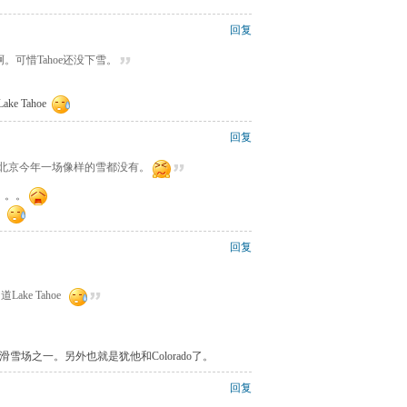
回复
很好啊。可惜Tahoe还没下雪。
e Tahoe
回复
，北京今年一场像样的雪都没有。
。。。
！
回复
ake Tahoe
几个滑雪场之一。另外也就是犹他和Colorado了。
回复