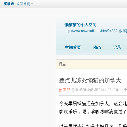
爱吱声
返回首页
懒猫猫的个人空间
http://www.aswetalk.net/bbs/?4882
[收藏]
空间首页
动态
记录
日志
差点儿冻死懒猫的加拿大
热度
87
已有 4586 次阅读
2014-1-22 12:01
|
个
今天早晨懒猫还在加拿大，这会
欢欢乐乐，呃，哆哆嗦嗦滴度过了
以前虽然去过加拿大好几次，几乎