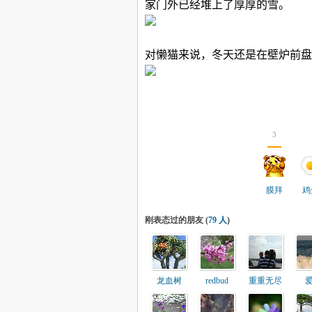
家门外已经堆上了厚厚的雪。
对懒猫来说，冬天还是在壁炉前盘
3
膜拜
鸡
刚表态过的朋友 (
79 人
)
龙血树
redbud
重重无尽