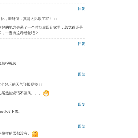
回复
一对比，哇呀呀，真是太温暖了家！
多好的地方去呆了一个时期后回到家里，总觉得还是
多，一定有这种感觉吧？
回复
气预报视频
回复
起这个好玩的天气预报视频
儿居然能说话不漏风。。。
回复
ahoe还没下雪。
回复
场像样的雪都没有。