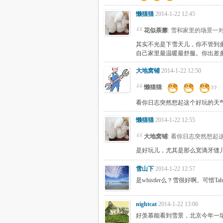
懒猫猫
2014-1-22 12:45
花似荼蘼
: 雪和家里的场景
其实不光是下雪天儿，你不管到
自己家里最温暖最舒服。你出差
大地窝铺
2014-1-22 12:50
懒猫猫
:
看你日志突然想起这个好玩的天
懒猫猫
2014-1-22 12:55
大地窝铺
: 看你日志突然想
是好玩儿，尤其是那么宽滴牙缝
雪山下
2014-1-22 12:57
是whistler么？雪很好啊。可惜T
nightcat
2014-1-22 13:06
好羡慕能看到雪景，北京今年一