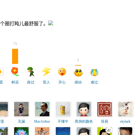
个圈打盹儿最舒服了。
73
3
蛋
鲜花
路过
雷人
开心
感动
难过
爱莲
无漏
MacArthur
不懂中
黑洞的颜色
容易
skylark