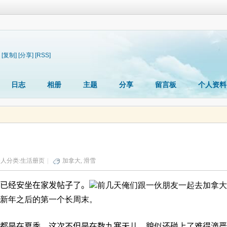
[复制]
[分享]
[RSS]
日志
相册
主题
分享
留言板
个人资料
人分类:
生活册页
|
加拿大
,
滑雪
儿已经安坐在家发帖子了。
前几天俺们跟一伙朋友一起去加拿大
新年之后的第一个长周末。
都是在夏季，这次不但是在数九寒天儿，貌似还碰上了难得滴严