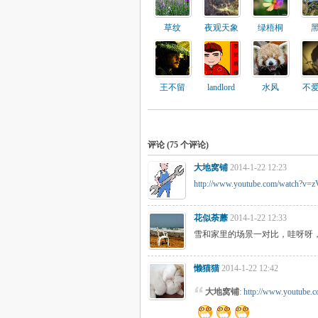
草纹
夜观天象
绿梧桐
王不留
landlord
水风
不
评论 (
75
个评论)
大地窝铺
2014-1-22 12:23
http://www.youtube.com/watch?v
花似荼蘼
2014-1-22 12:33
雪和家里的场景一对比，哇呀呀
懒猫猫
2014-1-22 12:42
大地窝铺
:
http://www.youtube