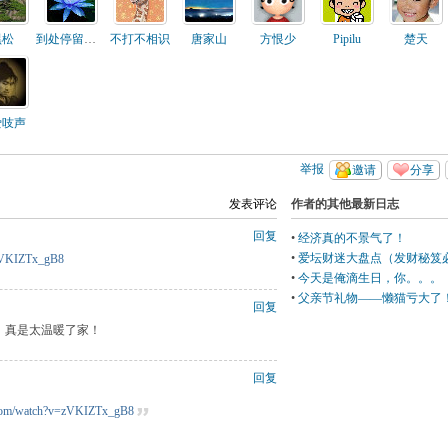
黑松
到处停留的叶子
不打不相识
唐家山
方恨少
Pipilu
楚天
爱吱声
举报
邀请
分享
发表评论
作者的其他最新日志
回复
•
经济真的不景气了！
•
爱坛财迷大盘点（发财秘笈
=zVKIZTx_gB8
•
今天是俺滴生日，你。。。
•
父亲节礼物——懒猫亏大了
回复
，真是太温暖了家！
回复
.com/watch?v=zVKIZTx_gB8