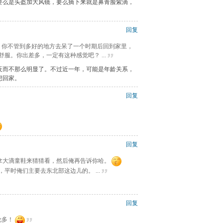
要么是头盔加大风镜，要么摘下来就是鼻青脸紫滴，
回复
儿，你不管到多好的地方去呆了一个时期后回到家里，
服。你出差多，一定有这种感觉吧？ ...
反而不那么明显了。不过近一年，可能是年龄关系，
想回家。
回复
回复
拿大滴童鞋来猜猜看，然后俺再告诉你哈。
平时俺们主要去东北部这边儿的。 ...
回复
伦多！