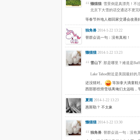
懒猫猫
: 雪景倒是真漂亮！
北京下大雪的话交通还不更完
等春节外地人都回家交通会改善
独角兽
2014-1-22 13:22
替群众说一句：没有真相！
懒猫猫
2014-1-22 13:23
雪山下
: 那是哪里？难道是Baf
Lake Tahoe附近是美国最好
还没猜对。
等加拿大滴童鞋
西部那些滑雪场离俺们太远啦，
夏雨
2014-1-22 13:23
惠斯勒？ 不太象
懒猫猫
2014-1-22 13:30
独角兽
: 替群众说一句：没有