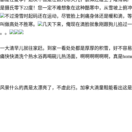
是摄氏零下
22
度！
您一定不难想象在这种酷寒中，从雪坡上俯冲
不过滑雪时起码还在运动，尽管脸上刺痛身体还是暖和滴，等
叫做高处不胜寒。
几天下来，俺现在滴脸就象刚跟狗儿掐过一
。。
一大清早儿就往家赶。到家一看处处都是厚厚的积雪，好不容易
痛快快滴洗个热水浴再喝碗儿热汤面，啊啊啊啊啊啊，真是
home
风景什么的真是太漂亮了，不虚此行。加拿大滴童鞋能看出这是