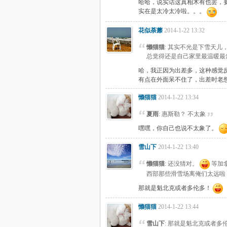
哈哈，说实话这真相木有也罢，
实在是太冷太冷啦。。。
花似荼蘼
2014-1-22 13:32
懒猫猫
: 其实不光是下雪天
总觉得还是自己家里最温暖最舒
哈，我正因为出差多，这种感觉
有点在外面呆不住了，出差时老
懒猫猫
2014-1-22 13:34
夏雨
: 惠斯勒？ 不太象
嘿嘿，你自己也说不太象了。
雪山下
2014-1-22 13:40
懒猫猫
: 还没猜对。
等加
西部那些滑雪场离俺们太远啦，
那就是魁北克或者多伦多！
懒猫猫
2014-1-22 13:44
雪山下
: 那就是魁北克或者多