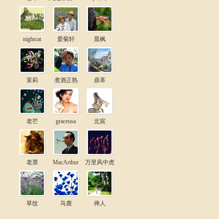
nightcat
爱菊轩
晨枫
茉莉
煮酒正熟
鼎革
老芒
graceusa
北宸
老票
MacArthur
万里风中虎
草纹
马鹿
禅人