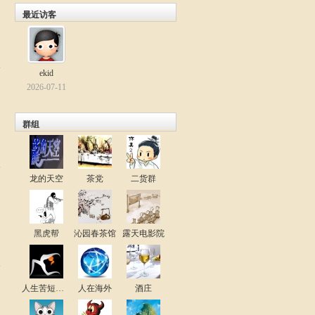
最近访客
ekid
2026-07-11
群组
龙的天空
茶党
二货群
黑虎帮
沁园春茶馆
露天电影院
人生苦短必须性感
人在海外
酒庄