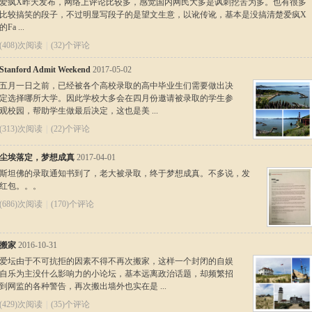
爱疯X昨天发布，网络上评论比较多，感觉国内网民大多是讽刺挖苦为多。也有很多
比较搞笑的段子，不过明显写段子的是望文生意，以讹传讹，基本是没搞清楚爱疯X
的Fa ...
(408)次阅读
|
(32)个评论
Stanford Admit Weekend
2017-05-02
五月一日之前，已经被各个高校录取的高中毕业生们需要做出决
定选择哪所大学。因此学校大多会在四月份邀请被录取的学生参
观校园，帮助学生做最后决定，这也是美 ...
(313)次阅读
|
(22)个评论
尘埃落定，梦想成真
2017-04-01
斯坦佛的录取通知书到了，老大被录取，终于梦想成真。不多说，发
红包。。。
(686)次阅读
|
(170)个评论
搬家
2016-10-31
爱坛由于不可抗拒的因素不得不再次搬家，这样一个封闭的自娱
自乐为主没什么影响力的小论坛，基本远离政治话题，却频繁招
到网监的各种警告，再次搬出墙外也实在是 ...
(429)次阅读
|
(35)个评论