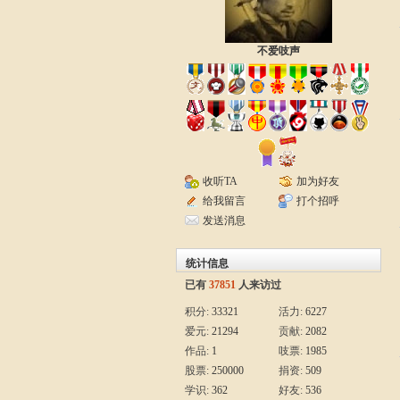
不爱吱声
收听TA
加为好友
给我留言
打个招呼
发送消息
统计信息
已有
37851
人来访过
积分:
33321
活力:
6227
爱元:
21294
贡献:
2082
作品:
1
吱票:
1985
股票:
250000
捐资:
509
学识:
362
好友:
536