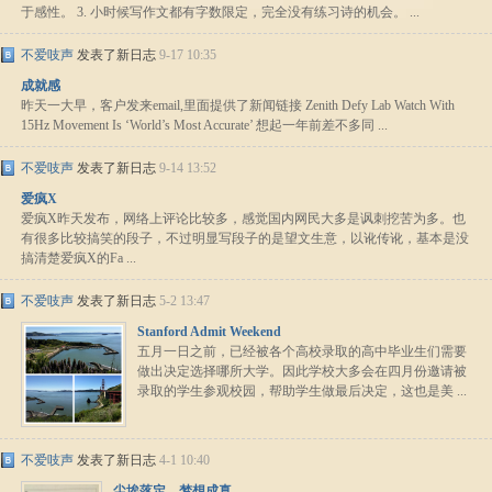
于感性。 3. 小时候写作文都有字数限定，完全没有练习诗的机会。 ...
不爱吱声
发表了新日志
9-17 10:35
成就感
昨天一大早，客户发来email,里面提供了新闻链接 Zenith Defy Lab Watch With
15Hz Movement Is ‘World’s Most Accurate’ 想起一年前差不多同 ...
不爱吱声
发表了新日志
9-14 13:52
爱疯X
爱疯X昨天发布，网络上评论比较多，感觉国内网民大多是讽刺挖苦为多。也
有很多比较搞笑的段子，不过明显写段子的是望文生意，以讹传讹，基本是没
搞清楚爱疯X的Fa ...
不爱吱声
发表了新日志
5-2 13:47
Stanford Admit Weekend
五月一日之前，已经被各个高校录取的高中毕业生们需要
做出决定选择哪所大学。因此学校大多会在四月份邀请被
录取的学生参观校园，帮助学生做最后决定，这也是美 ...
不爱吱声
发表了新日志
4-1 10:40
尘埃落定，梦想成真