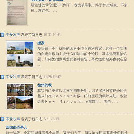
斯坦佛的录取通知书到了，老大被录取，终于梦想成真。不多
说，发红包。。。
不爱吱声
发表了新日志
10-31 10:41
搬家
爱坛由于不可抗拒的因素不得不再次搬家，这样一个封闭
的自娱自乐为主没什么影响力的小论坛，基本远离政治话
题，却频繁招到网监的各种警告，再次搬出墙外也实在是
...
不爱吱声
发表了新日志
11-28 12:47
德州的秋
其实自己更喜欢北方的四季分明，到了深秋时节也会回忆
起从前在Ｂｏｓｔｏｎ时候，门前屋后的枫叶火红，也总
会去Ｎｅｗ Ｈａｍｐｓｈiｒｅ赏红叶。 怎奈， ...
不爱吱声
发表了新日志
7-21 23:15
回国那些事儿
前一阶段，全家回国度假几个星期。孩子们大了，所以这次回国要带他们到处