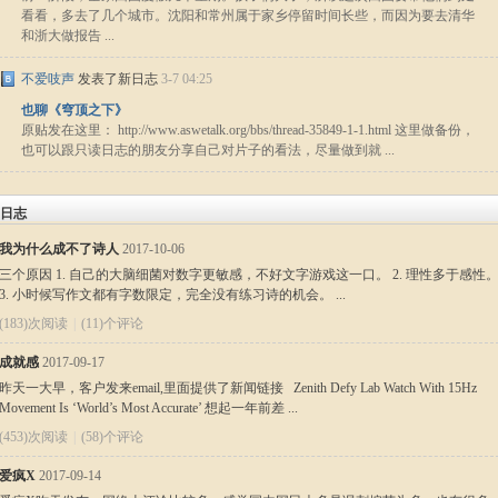
看看，多去了几个城市。沈阳和常州属于家乡停留时间长些，而因为要去清华
和浙大做报告 ...
不爱吱声
发表了新日志
3-7 04:25
也聊《穹顶之下》
原贴发在这里： http://www.aswetalk.org/bbs/thread-35849-1-1.html 这里做备份，
也可以跟只读日志的朋友分享自己对片子的看法，尽量做到就 ...
日志
我为什么成不了诗人
2017-10-06
三个原因 1. 自己的大脑细菌对数字更敏感，不好文字游戏这一口。 2. 理性多于感性
3. 小时候写作文都有字数限定，完全没有练习诗的机会。 ...
(183)次阅读
|
(11)个评论
成就感
2017-09-17
昨天一大早，客户发来email,里面提供了新闻链接 Zenith Defy Lab Watch With 15Hz
Movement Is ‘World’s Most Accurate’ 想起一年前差 ...
(453)次阅读
|
(58)个评论
爱疯X
2017-09-14