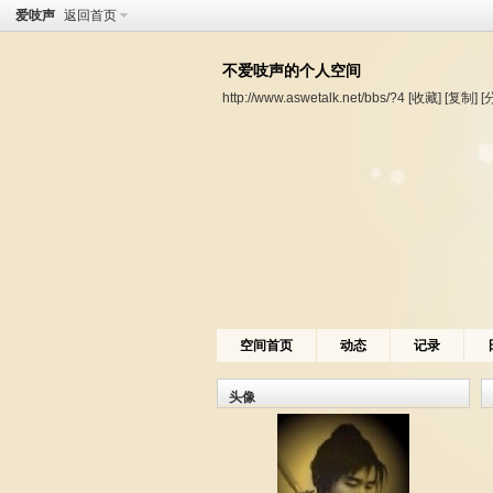
爱吱声
返回首页
不爱吱声的个人空间
http://www.aswetalk.net/bbs/?4
[收藏]
[复制]
[
空间首页
动态
记录
头像