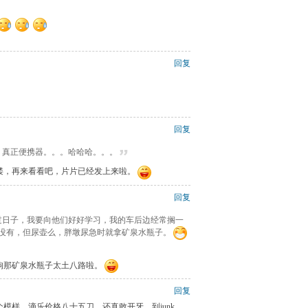
回复
回复
奇，真正便携器。。。哈哈哈。。。
喽，再来看看吧，片片已经发上来啦。
回复
会过日子，我要向他们好好学习，我的车后边经常搁一
没有，但尿壶么，胖墩尿急时就拿矿泉水瓶子。
狗那矿泉水瓶子太土八路啦。
回复
模样，滴乐价格八十五刀，还真敢开牙，到junk