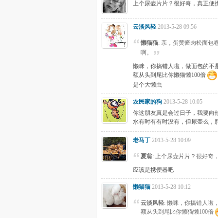
上个尿壶片片？很好奇，真正便
云淡风轻
2013-5-28 09:56
懒猫猫
: 亲，蛋黄酱肉松面
啊。
懒咪，你搞错人啦，做面包的不
额从头到尾比你懒猫懒100倍
是个大懒虫
农民家的狗
2013-5-28 10:05
你这朋友真是会过日子，我要向
水有时有有时没有，但尿壶么，
老马丁
2013-5-28 10:09
夏翁
: 上个尿壶片片？很好
应该是携便器吧
懒猫猫
2013-5-28 10:12
云淡风轻
: 懒咪，你搞错人啦
额从头到尾比你懒猫懒100倍