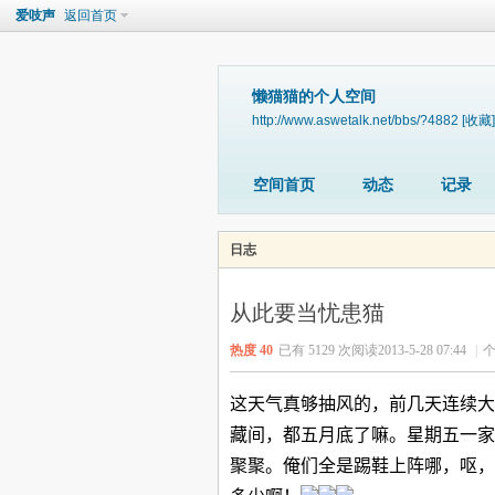
爱吱声
返回首页
懒猫猫的个人空间
http://www.aswetalk.net/bbs/?4882
[收藏]
空间首页
动态
记录
日志
从此要当忧患猫
热度
40
已有 5129 次阅读
2013-5-28 07:44
|
个
这天气真够抽风的，前几天连续大
藏间，都五月底了嘛。星期五一家
聚聚。俺们全是踢鞋上阵哪，呕，