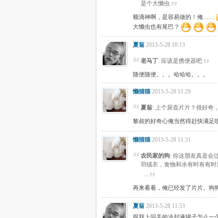
是个大懒虫
额滴神啊，是容易做的！俺……
大懒虫也有尾巴？
夏翁
2013-5-28 10:13
老马丁
: 应该是携便器吧
随便随便。。。哈哈哈。。。
懒猫猫
2013-5-28 11:29
夏翁
: 上个尿壶片片？很好
黎叔的好奇心俺当然得赶快满足
懒猫猫
2013-5-28 11:31
农民家的狗
: 你这朋友真是
羽绒衣，食物和水有时有有时
...
再来看看，俺已经发了片片。狗
夏翁
2013-5-28 11:53
跟我上回丢的冷却液罐子怎么一个