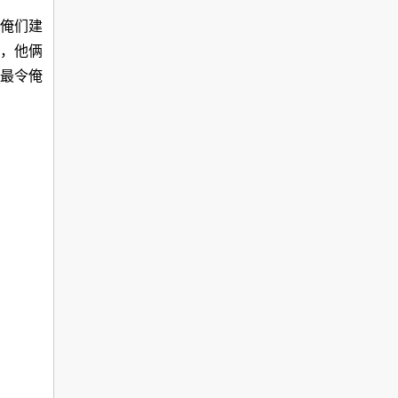
俺们建
，他俩
最令俺