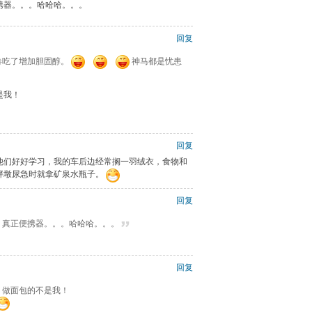
携器。。。哈哈哈。。。
回复
包卷吃了增加胆固醇。
神马都是忧患
是我！
回复
他们好好学习，我的车后边经常搁一羽绒衣，食物和
胖墩尿急时就拿矿泉水瓶子。
回复
奇，真正便携器。。。哈哈哈。。。
回复
，做面包的不是我！