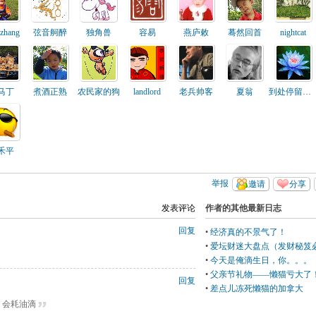
_zhang
弦音舸醉
独角兽
容易
燕庐敕
蓦然回首
nightcat
马丁
煮酒正熟
农民家的狗
landlord
老兵帅客
夏翁
到处停留的叶子
禾平
举报
邀请
分享
发表评论
作者的其他最新日志
回复
•
经济真的不景气了！
•
爱坛财迷大盘点（发财秘笈
•
今天是俺滴生日，你。。。
•
父亲节礼物——懒猫亏大了
回复
•
差点儿冻死懒猫的加拿大
，会耗油滴