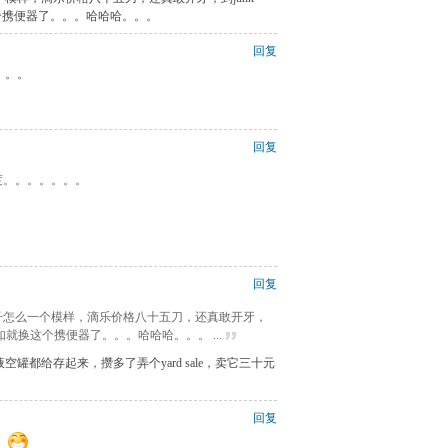
这个携便器了。。。哈哈哈。。。
回复
。。。
回复
度。。。。。。。
回复
罐子怎么一个模样，滴乐价格八十五刀，还真敢开牙，
还不如就换这个携便器了。。。哈哈哈。。。 ...
罐都给存起来，攒多了弄个yard sale，卖它三十元
回复
。