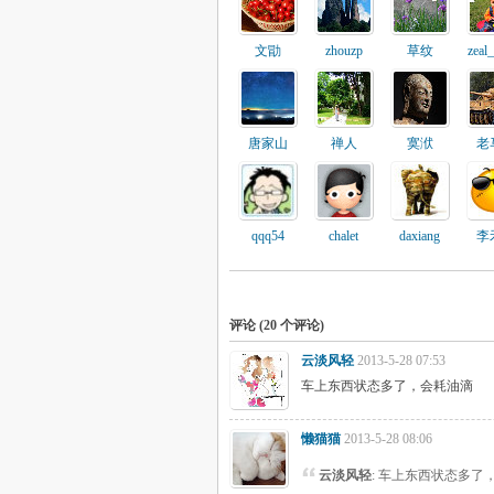
文勖
zhouzp
草纹
zeal
唐家山
禅人
寞洑
老
qqq54
chalet
daxiang
李
评论 (
20
个评论)
云淡风轻
2013-5-28 07:53
车上东西状态多了，会耗油滴
懒猫猫
2013-5-28 08:06
云淡风轻
: 车上东西状态多了