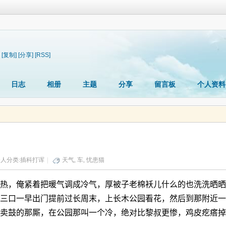
[复制]
[分享]
[RSS]
日志
相册
主题
分享
留言板
个人资料
人分类:
插科打诨
|
天气
,
车
,
忧患猫
热，俺紧着把暖气调成冷气，厚被子老棉袄儿什么的也洗洗晒晒
三口一早出门提前过长周末，上长木公园看花，然后到那附近一
卖鼓的那厮，在公园那叫一个冷，绝对比黎叔更惨，鸡皮疙瘩掉