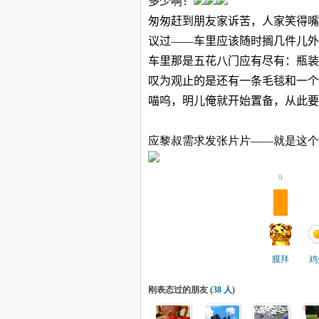
多少啊！
匆匆赶到朋友家诉苦，人家笑得嘴
议过——车里应该随时搁几件儿外
车里那是五花八门应有尽有：瓶装
叹为观止的是还有一条毛毯和一个
喵呜，明儿俺就开始置备，从此要
应黎叔需求发张片片——就是这个
9
膜拜
鸡
刚表态过的朋友 (
38 人
)