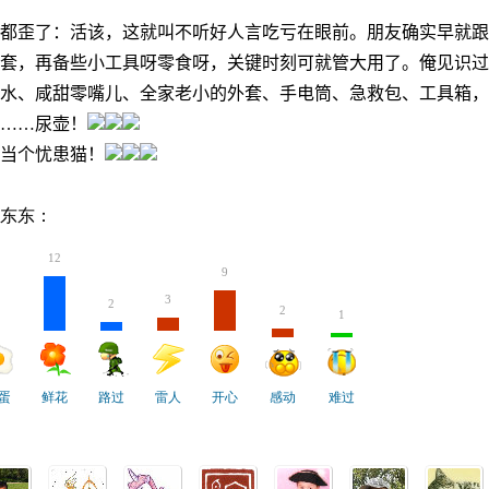
都歪了：活该，这就叫不听好人言吃亏在眼前。朋友确实早就跟
套，再备些小工具呀零食呀，关键时刻可就管大用了。俺见识过
水、咸甜零嘴儿、全家老小的外套、手电筒、急救包、工具箱，
……尿壶！
当个忧患猫！
东东：
12
9
3
2
2
1
蛋
鲜花
路过
雷人
开心
感动
难过