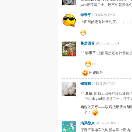
yard也还是二十，还不如就换
李禾平
2013-5-28 12:31
上面居然还有计量刻度。。。。
蓦然回首
2013-5-28 17:04
李禾平
: 上面居然还有计量刻
阿姨眼尖
懒猫猫
2013-5-29 07:30
夏翁
: 跟我上回丢的冷却液
到junk yard也还是二十，
咱也敢开牙——以后把那些冷却液空
一个！
清风徐来
2013-5-29 09:01
尿壶严重堵车的时候会派上用场