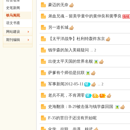
经管智库
豪迈的无奈
史笔新阁
吱
铁马阆苑
弟血兄魂 – 留美学童中的黄仲良和黄季良
语文书斋
另一道长城
网站建设
【太平洋战争】杜利特轰炸东京
期刊编辑
钱学森的加入美籍疑问
...
2
出使太平天国的世界名舰
声
萨爹有个师伯是抗联
军事新闻2012-05-11
...
2
老兵不死，不肯凋零
史海翻浪：B-29被击落与钱学森回国
F-35的苦日子还没有开始呢
化学、抗联、共谍、核武