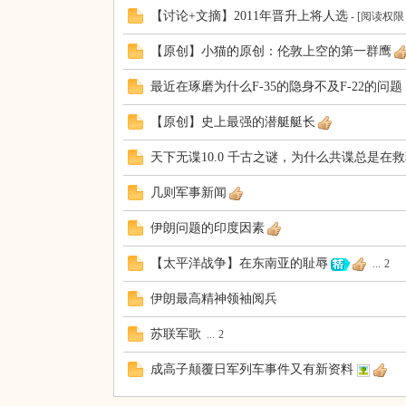
【讨论+文摘】2011年晋升上将人选
- [阅读权
【原创】小猫的原创：伦敦上空的第一群鹰
最近在琢磨为什么F-35的隐身不及F-22的问题
【原创】史上最强的潜艇艇长
天下无谍10.0 千古之谜，为什么共谍总是在
几则军事新闻
伊朗问题的印度因素
【太平洋战争】在东南亚的耻辱
...
2
伊朗最高精神领袖阅兵
苏联军歌
...
2
成高子颠覆日军列车事件又有新资料