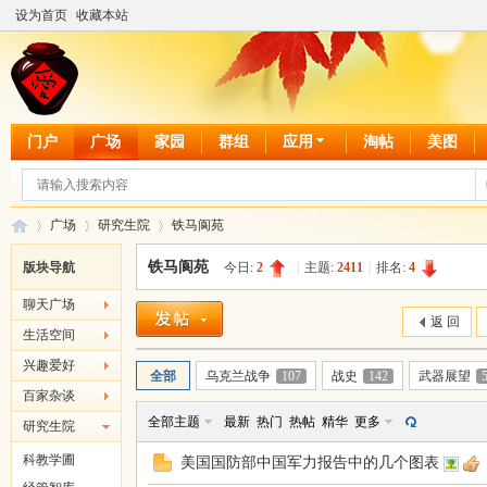
设为首页
收藏本站
门户
广场
家园
群组
应用
淘帖
美图
广场
研究生院
铁马阆苑
铁马阆苑
版块导航
今日:
2
|
主题:
2411
|
排名:
4
聊天广场
爱
»
›
›
返 回
生活空间
兴趣爱好
全部
乌克兰战争
107
战史
142
武器展望
百家杂谈
全部主题
最新
热门
热帖
精华
更多
研究生院
科教学圃
美国国防部中国军力报告中的几个图表