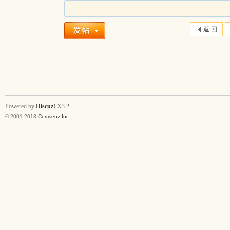
返 回
Powered by
Discuz!
X3.2
© 2001-2013
Comsenz Inc.