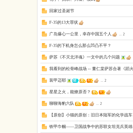
回家过圣诞节
F-35的13大罪状
广岛爆心一公里，幸存中国五个人
...
2
F-35的下机身怎么那么凹凸不平？
萨苏《不灭北洋魂》一文中的几个问题
我看到的松骨峰战场 -- 董仁棠萨苏合著《蹈
装甲迈耶
...
2
星星之火，能燎原否？
聊聊海豹六队
...
2
【原创】小猫的原创：旧日本陆军的化学战车
铁甲巾帼——卫国战争中的苏联女坦克兵英雄