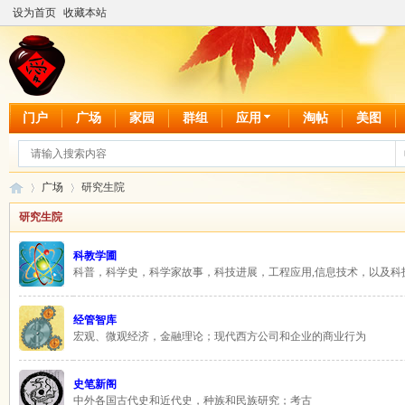
设为首页
收藏本站
门户
广场
家园
群组
应用
淘帖
美图
广场
研究生院
研究生院
科教学圃
爱
»
›
科普，科学史，科学家故事，科技进展，工程应用,信息技术，以及科
经管智库
宏观、微观经济，金融理论；现代西方公司和企业的商业行为
史笔新阁
中外各国古代史和近代史，种族和民族研究；考古