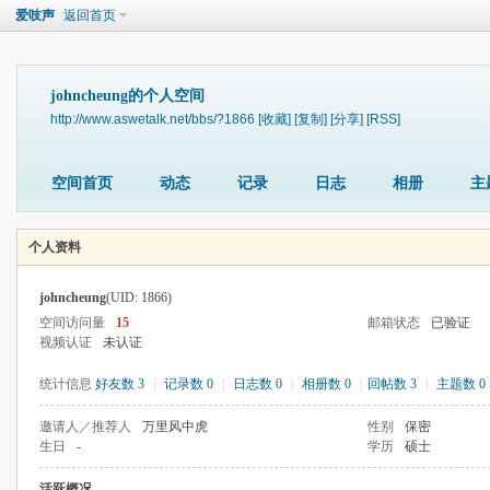
爱吱声
返回首页
johncheung的个人空间
http://www.aswetalk.net/bbs/?1866
[收藏]
[复制]
[分享]
[RSS]
空间首页
动态
记录
日志
相册
主
个人资料
johncheung
(UID: 1866)
空间访问量
15
邮箱状态
已验证
视频认证
未认证
统计信息
好友数 3
|
记录数 0
|
日志数 0
|
相册数 0
|
回帖数 3
|
主题数 0
邀请人／推荐人
万里风中虎
性别
保密
生日
-
学历
硕士
活跃概况