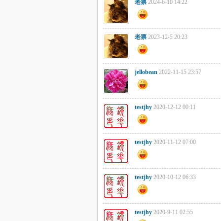
老票
2024-6-10 14:22
老票
2023-12-5 20:23
jellobean
2022-11-15 23:57
testjhy
2020-12-12 00:11
testjhy
2020-11-12 07:00
testjhy
2020-10-12 06:33
testjhy
2020-9-11 02:55