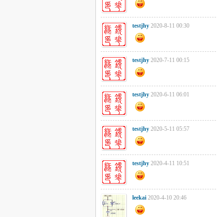
testjhy
2020-8-11 00:30
testjhy
2020-7-11 00:15
testjhy
2020-6-11 06:01
testjhy
2020-5-11 05:57
testjhy
2020-4-11 10:51
leekai
2020-4-10 20:46