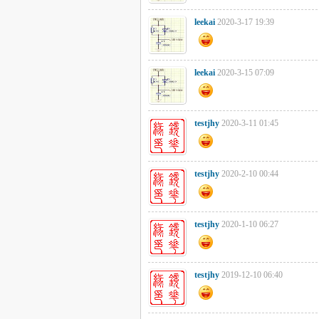
leekai
2020-3-17 19:39
leekai
2020-3-15 07:09
testjhy
2020-3-11 01:45
testjhy
2020-2-10 00:44
testjhy
2020-1-10 06:27
testjhy
2019-12-10 06:40