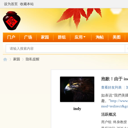
设为首页
收藏本站
门户
广场
家园
群组
应用
淘帖
美图
家园
隐私提醒
抱歉！由于 i
爱
›
›
查看好友列表
|
如表说“我們美
趣。”
http://www
mod=redirect&g
indy
活跃概况
用户组:
终身教授