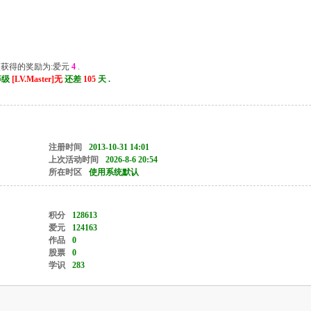
次获得的奖励为:爱元
4
.
一等级
[LV.Master]无
还差
105
天 .
注册时间
2013-10-31 14:01
上次活动时间
2026-8-6 20:54
所在时区
使用系统默认
积分
128613
爱元
124163
作品
0
股票
0
学识
283