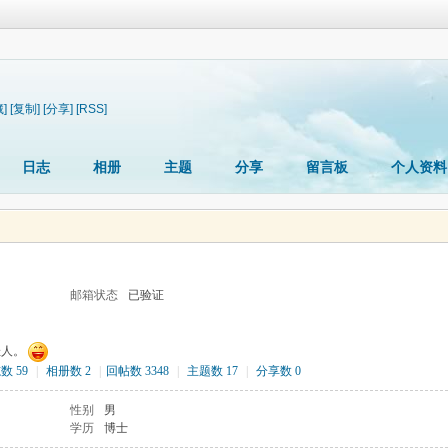
]
[复制]
[分享]
[RSS]
日志
相册
主题
分享
留言板
个人资料
邮箱状态
已验证
佳人。
数 59
|
相册数 2
|
回帖数 3348
|
主题数 17
|
分享数 0
性别
男
学历
博士