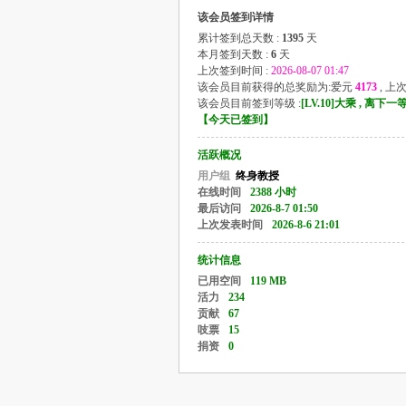
该会员签到详情
累计签到总天数 :
1395
天
本月签到天数 :
6
天
上次签到时间 :
2026-08-07 01:47
该会员目前获得的总奖励为:爱元
4173
, 上
该会员目前签到等级 :
[LV.10]大乘 , 离下
【
今天已签到
】
活跃概况
用户组
终身教授
在线时间
2388 小时
最后访问
2026-8-7 01:50
上次发表时间
2026-8-6 21:01
统计信息
已用空间
119 MB
活力
234
贡献
67
吱票
15
捐资
0