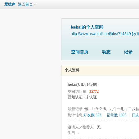
爱吱声
返回首页
leekai的个人空间
http://www.aswetalk.net/bbs/?14549
[收藏
空间首页
动态
记录
个人资料
leekai
(UID: 14549)
空间访问量
35772
视频认证
未认证
最新记录
懒，1+9+2+8。九牛一毛，二八
统计信息
好友数 322
|
记录数 1893
|
日志
邀请人／推荐人
无
生日
-