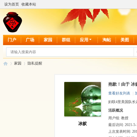
设为首页
收藏本站
门户
广场
家园
群组
应用
淘帖
美图
家园
隐私提醒
抱歉！由于 冰
爱
›
›
查看好友列表
|
妇联4里美国队
活跃概况
用户组:
教授
冰蚁
最后访问: 2021-5-1
上次发表时间: 2019-