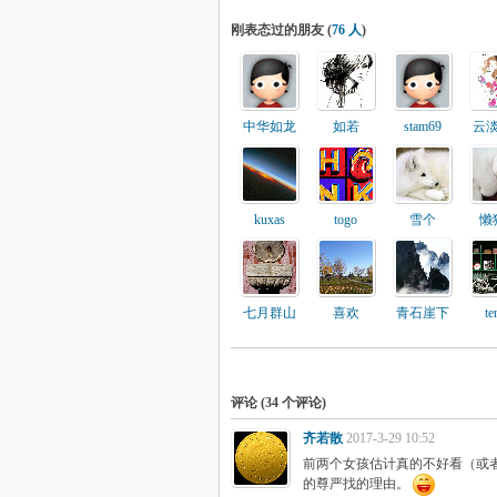
刚表态过的朋友 (
76 人
)
中华如龙
如若
stam69
云
kuxas
togo
雪个
懒
七月群山
喜欢
青石崖下
te
评论 (
34
个评论)
齐若散
2017-3-29 10:52
前两个女孩估计真的不好看（或
的尊严找的理由。