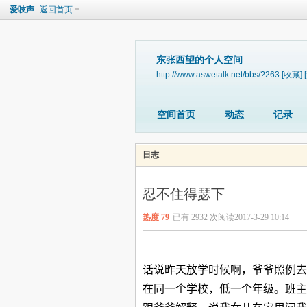
爱吱声
返回首页
东张西望的个人空间
http://www.aswetalk.net/bbs/?263
[收藏]
空间首页
动态
记录
日志
忍不住得瑟下
热度
79
已有 2932 次阅读
2017-3-29 10:14
话说昨天放学时候啊，爷爷照例去
在同一个学校，低一个年级。班主