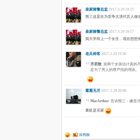
皇家骑警总监
2017-3-29 19:15
熊三这是在为竞争太渍代言人做
皇家骑警总监
2017-3-29 19:17
我大学班上一个女生，现在想想长
老兵帅客
2017-3-29 19:36
齐若散
: 前两个女孩估计真
是为了男人的尊严找的理由。
重重无尽
2017-3-29 20:08
MacArthur
: 告诉熊三：嫌
褒贬是买家
涂鸦板