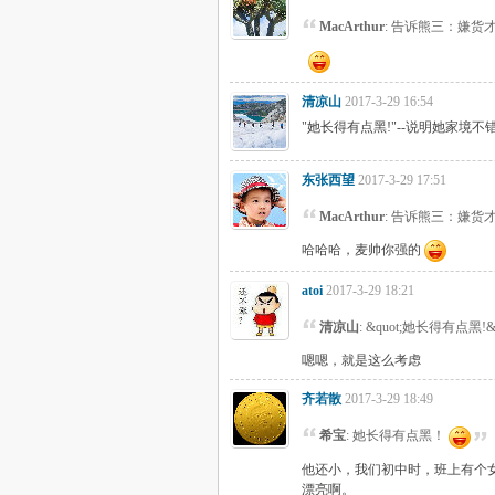
MacArthur
: 告诉熊三：嫌
清凉山
2017-3-29 16:54
"她长得有点黑!"--说明她家境
东张西望
2017-3-29 17:51
MacArthur
: 告诉熊三：嫌
哈哈哈，麦帅你强的
atoi
2017-3-29 18:21
清凉山
: &quot;她长得有点
嗯嗯，就是这么考虑
齐若散
2017-3-29 18:49
希宝
: 她长得有点黑！
他还小，我们初中时，班上有个
漂亮啊。