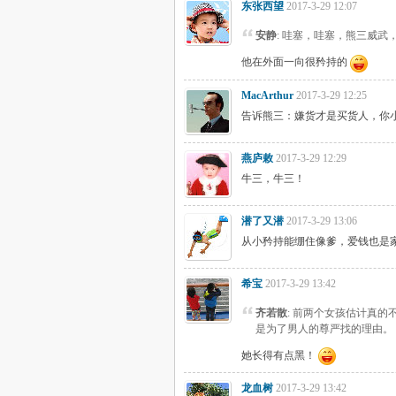
东张西望
2017-3-29 12:07
安静
: 哇塞，哇塞，熊三威武
他在外面一向很矜持的
MacArthur
2017-3-29 12:25
告诉熊三：嫌货才是买货人，你
燕庐敕
2017-3-29 12:29
牛三，牛三！
潜了又潜
2017-3-29 13:06
从小矜持能绷住像爹，爱钱也是
希宝
2017-3-29 13:42
齐若散
: 前两个女孩估计真
是为了男人的尊严找的理由。
她长得有点黑！
龙血树
2017-3-29 13:42