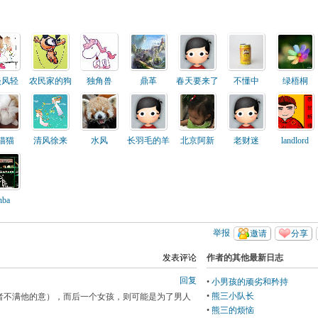
淡风轻
农民家的狗
独角兽
鼎革
春天要来了
不懂中
绿梧桐
猫猫
清风徐来
水风
长羽毛的羊
北京阿新
老财迷
landlord
nba
举报
邀请
分享
发表评论
作者的其他最新日志
回复
•
小男孩的顽劣和矜持
•
熊三小队长
者不满他的意），而后一个女孩，则可能是为了男人
•
熊三的烦恼