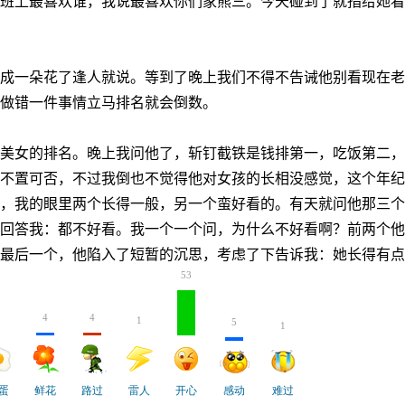
班上最喜欢谁，我说最喜欢你们家熊三。今天碰到了就指给她看
成一朵花了逢人就说。等到了晚上我们不得不告诫他别看现在老
做错一件事情立马排名就会倒数。
美女的排名。晚上我问他了，斩钉截铁是钱排第一，吃饭第二，
不置可否，不过我倒也不觉得他对女孩的长相没感觉，这个年纪
，我的眼里两个长得一般，另一个蛮好看的。有天就问他那三个
回答我：都不好看。我一个一个问，为什么不好看啊？前两个他
最后一个，他陷入了短暂的沉思，考虑了下告诉我：她长得有点
53
4
4
1
1
5
1
蛋
鲜花
路过
雷人
开心
感动
难过