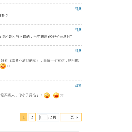
回复
准备？
回复
得还是相当不错的，当年我送她雅号“云遮月”
回复
的不好看（或者不满他的意），而后一个女孩，则可能
回复
货才是买货人，你小子露馅了！
1
2
/ 2 页
下一页