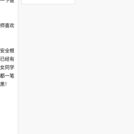
一下是
师喜欢
安全根
已经有
女同学
都一笔
黑！