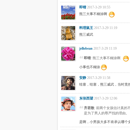
即晴
2017-3-29 10:55
熊三大事不糊涂啊
料理鼠王
2017-3-29 11:19
熊三威武
jellobean
2017-3-29 11:19
即晴
: 熊三大事不糊涂啊
小事也不糊涂
安静
2017-3-29 11:58
哇塞，哇塞，熊三威武，当时竟
东张西望
2017-3-29 12:06
齐若散
: 前两个女孩估计真
是为了男人的尊严找的理由。
是啊，小男孩大多不肯承认哪个