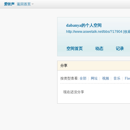
爱吱声
返回首页
dabanya的个人空间
http://www.aswetalk.net/bbs/?17904
[收藏
空间首页
动态
记录
分享
按类型查看:
全部
|
网址
|
视频
|
音乐
|
Fla
现在还没分享