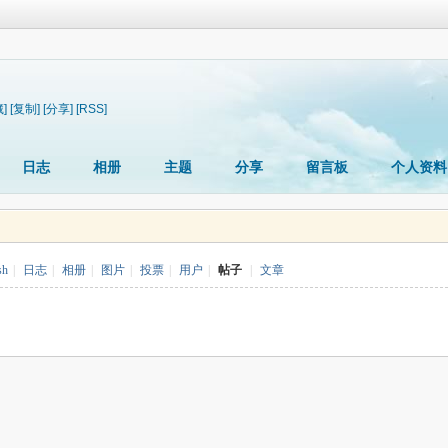
]
[复制]
[分享]
[RSS]
日志
相册
主题
分享
留言板
个人资料
sh
|
日志
|
相册
|
图片
|
投票
|
用户
|
帖子
|
文章