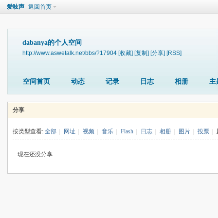
爱吱声
返回首页
dabanya的个人空间
http://www.aswetalk.net/bbs/?17904
[收藏]
[复制]
[分享]
[RSS]
空间首页
动态
记录
日志
相册
主
分享
按类型查看:
全部
|
网址
|
视频
|
音乐
|
Flash
|
日志
|
相册
|
图片
|
投票
|
现在还没分享