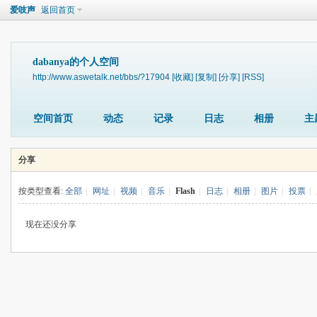
爱吱声
返回首页
dabanya的个人空间
http://www.aswetalk.net/bbs/?17904
[收藏]
[复制]
[分享]
[RSS]
空间首页
动态
记录
日志
相册
主
分享
按类型查看:
全部
|
网址
|
视频
|
音乐
|
Flash
|
日志
|
相册
|
图片
|
投票
|
现在还没分享