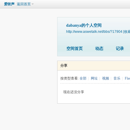
爱吱声
返回首页
dabanya的个人空间
http://www.aswetalk.net/bbs/?17904
[收藏
空间首页
动态
记录
分享
按类型查看:
全部
|
网址
|
视频
|
音乐
|
Fla
现在还没分享