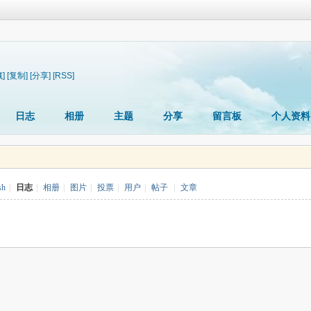
]
[复制]
[分享]
[RSS]
日志
相册
主题
分享
留言板
个人资料
sh
|
日志
|
相册
|
图片
|
投票
|
用户
|
帖子
|
文章