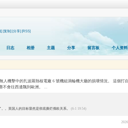
]
[复制]
[分享]
[RSS]
日志
相册
主题
分享
留言板
个人资料
人機擊中的扎波羅熱核電廠 6 號機組渦輪機大廳的損壞情況。 這個打
不會往西邊飄到歐洲。 ...
怪了。。英国人的目标显然是彻底撕烂俄欧关系。
(6-1 19:54)
2026