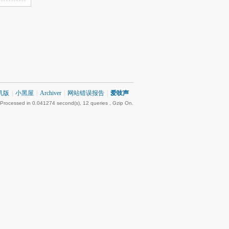
机版
|
小黑屋
|
Archiver
|
网站错误报告
|
爱吱声
 Processed in 0.041274 second(s), 12 queries , Gzip On.