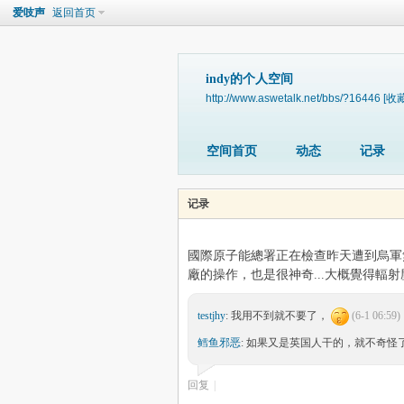
爱吱声
返回首页
indy的个人空间
http://www.aswetalk.net/bbs/?16446
[收藏
空间首页
动态
记录
记录
國際原子能總署正在檢查昨天遭到烏軍無
廠的操作，也是很神奇...大概覺得輻射塵
testjhy
: 我用不到就不要了，
(6-1 06:59)
鳕鱼邪恶
: 如果又是英国人干的，就不奇
回复
|