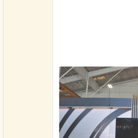
! I4 f- }; p' ~