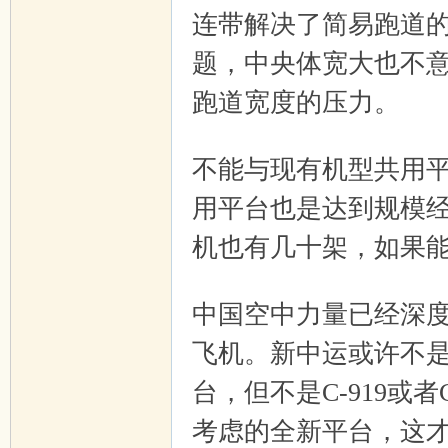
连带解决了简易跑道
题，中央体宽大也不
跑道宽度的压力。
$ ^; y7 L8 Z! {
不能与现有机型共用
用平台也是达到规模
机也有几十架，如果
B! K5 E9 q5 J' G8 E8 O5 ^! o7
中国空中力量已经深
飞机。新中运或许不是
台，但不是C-919或者
考虑的全新平台，这