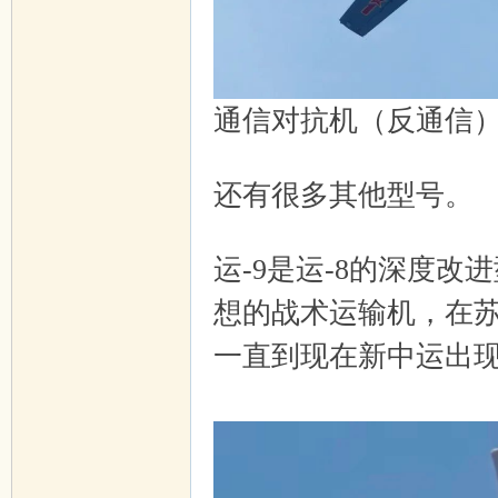
通信对抗机（反通信
1 e1 W: n W* m: ~7 q4 I
还有很多其他型号。
' 
. ]4 O* c. v. \1 h0 q8 {* r, \
运-9是运-8的深度改进
想的战术运输机，在苏
一直到现在新中运出