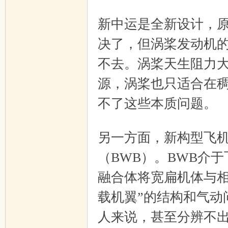
+ o* H1 m0 V8 @- J# j7 i) j4 v
新中运是全新设计，
决了，但涡桨发动机
不去。涡桨天生阻力
源，涡桨也只适合在
不了这些本质问题。
% a; [8 o& D' M: d e
另一方面，新构型飞
（BWB）。BWB介
融合体将宽扁机体与相
载机翼”的结构和气动
人来说，甚至分辨不出