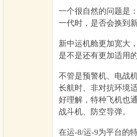
! R) h: {( X' r. g
一个很自然的问题是：
一代时，是否会换到
4 x. k' S/ v! j& H' d
新中运机舱更加宽大
是不是还有更加适用
8 K. T0 N7 m/ o2 _7 X$ Y9 U
不管是预警机、电战
长航时、非对抗环境
好理解，特种飞机也
战斗机、防空导弹。
9 
5 V6 w3 c# g9 t3 L. x
在运-8/运-9为平