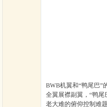
BWB机翼和“鸭尾巴
全翼展襟副翼，“鸭尾
老大难的俯仰控制难