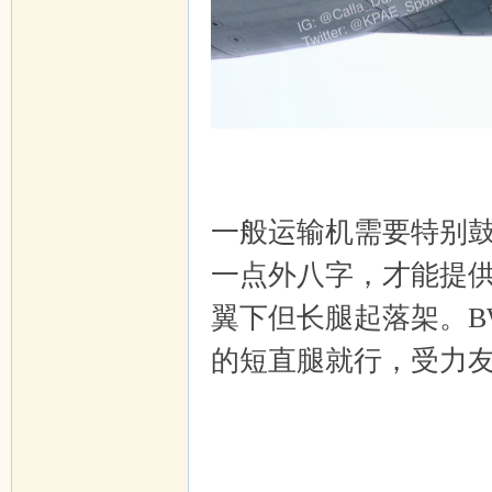
?! |( {
一般运输机需要特别
一点外八字，才能提
翼下但长腿起落架。B
的短直腿就行，受力
! T6 m6 k, _ N( D' q