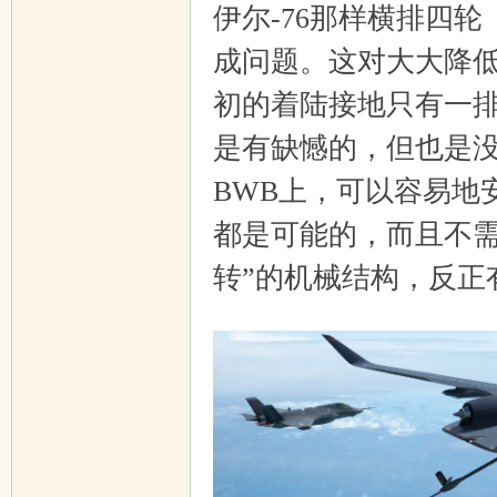
伊尔-76那样横排四轮
成问题。这对大大降
初的着陆接地只有一排
是有缺憾的，但也是
BWB上，可以容易地
都是可能的，而且不需
转”的机械结构，反正
, R* Y' k. p+ P+ u9 G; v' N5 j( I