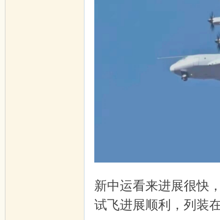
. N1 S0 @6 H/ S3 }7 h( V4 ~8 f
新中运看来进展很快
试飞进展顺利，列装