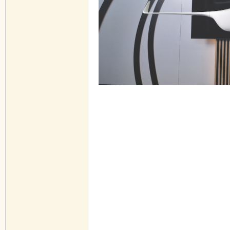
F$ r5 m
! U& r- z- {; ], [6 q