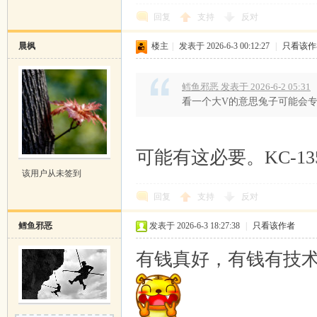
回复
支持
反对
晨枫
楼主
|
发表于 2026-6-3 00:12:27
|
只看该作
鳕鱼邪恶 发表于 2026-6-2 05:31
看一个大V的意思兔子可能会
, j, u1 r6 @( t' y" n9 Q8 v
可能有这必要。KC-1
该用户从未签到
回复
支持
反对
鳕鱼邪恶
发表于 2026-6-3 18:27:38
|
只看该作者
有钱真好，有钱有技