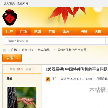
设为首页
收藏本站
门户
广场
家园
群组
应用
淘帖
美图
广场
研究生院
铁马阆苑
中国特种飞机的平台问题
[武器展望]
中国特种飞机的平台问题
查看:
1055
|
回复:
5
爱
»
›
›
›
晨枫
楼主
|
发表于 2026-6-2 01:40:09
|
只看该作
本帖最后由