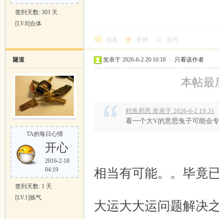
签到天数: 303 天
[LV.8]合体
回复
支持
反对
隧道
发表于 2026-6-2 20:10:18
|
只看该作者
本帖最后由
鳕鱼邪恶 发表于 2026-6-2 19:31
看一个大V的意思兔子可能会
TA的每日心情
5 I7 k$ l8 O& ^
开心
2 r6 I1 U2 }6 I" Y. K2 L# F, M3
2016-2-18
相当有可能。。毕竟
04:19
签到天数: 1 天
m/ [4 L
[LV.1]炼气
大运大大运问题解决