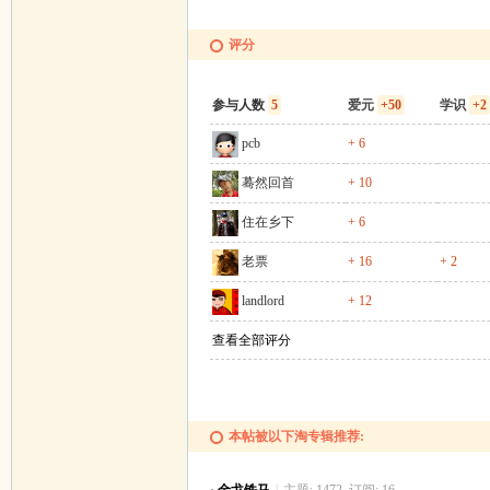
评分
参与人数
5
爱元
+50
学识
+2
pcb
+ 6
蓦然回首
+ 10
住在乡下
+ 6
老票
+ 16
+ 2
landlord
+ 12
查看全部评分
本帖被以下淘专辑推荐: