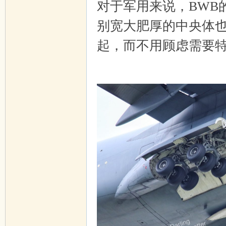
对于军用来说，BWB
别宽大肥厚的中央体
起，而不用顾虑需要
w% Y& p- q1 F. U
+ j4 \/ t6 Y: H, _