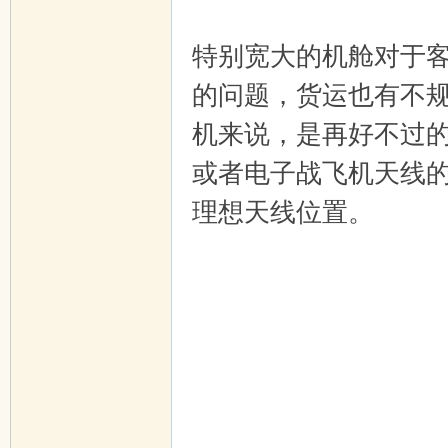
特别宽大的机舱对于
的问题，货运也有不
机来说，是再好不过
或者电子战飞机天线
理想天线位置。
+ \6 F& _
' x, j2 S+ x# R