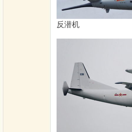
反潜机
- z2 S' x3 Q: i6 J& S% P9 S