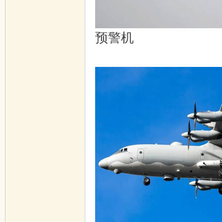
预警机
7 y0 G: h: s+ `) x% a