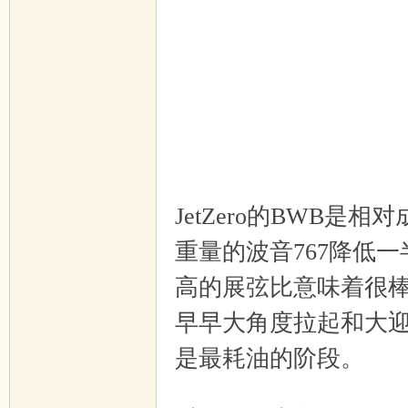
3 q/ P6 v8 r! m1 L- p7 v, |
JetZero的BWB
重量的波音767降低
高的展弦比意味着很
早早大角度拉起和大
是最耗油的阶段。
+ w" q: x6 A+ h- O' i) E' Y