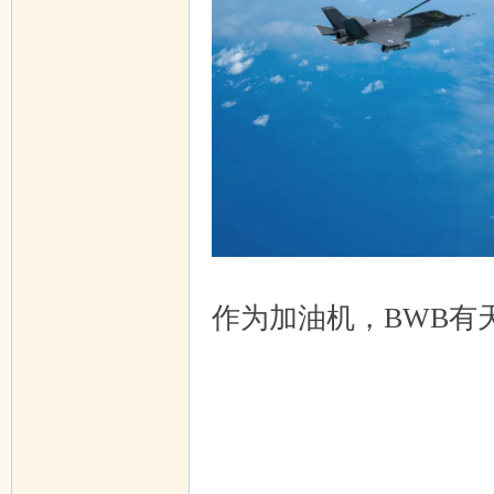
1 Y' ]8 D( y; q
作为加油机，BWB有
* Y: Z* @+ X: ~. T" C$ b