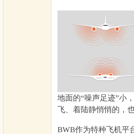
4 ]6 ]2 J# h i* `$ `; R; Z
地面的“噪声足迹”小
飞、着陆静悄悄的，
: t# m" |" ^" K0 A6 p
BWB作为特种飞机平