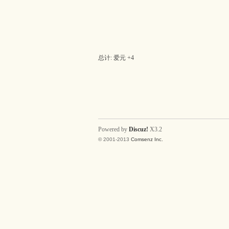
吱
总计: 爱元 +4
声
Powered by
Discuz!
X3.2
© 2001-2013
Comsenz Inc.